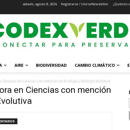
sábado, agosto 8, 2026
Registrarse / Unirse
Newsletter
¿Quiénes 
A
AIRE
BIODIVERSIDAD
CAMBIO CLIMÁTICO
E
, Doctora en Ciencias con mención en Ecología y Biología Evolutiva
tora en Ciencias con mención
Evolutiva
ENTARIOS