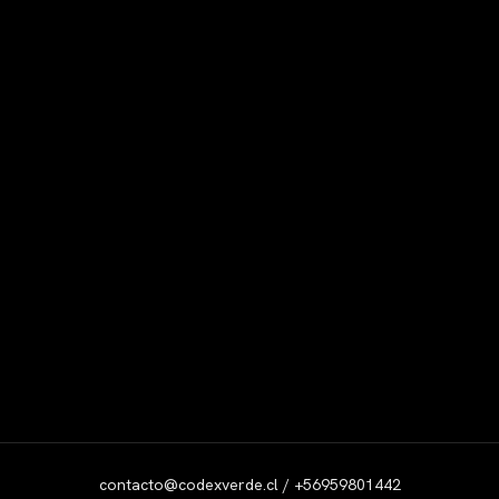
contacto@codexverde.cl / +56959801442