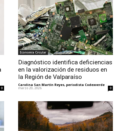
Economía Circular
Diagnóstico identifica deficiencias
a
en la valorización de residuos en
la Región de Valparaíso
Carolina San Martín Reyes, periodista Codexverde
-
marzo 20, 2026
0
0