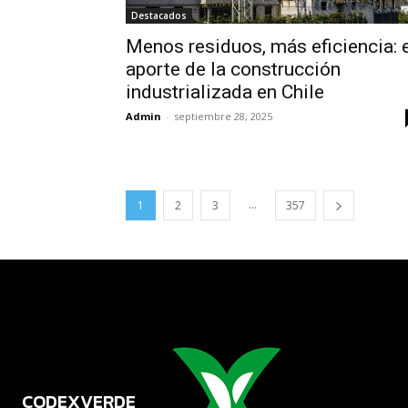
Destacados
Menos residuos, más eficiencia: 
aporte de la construcción
industrializada en Chile
Admin
-
septiembre 28, 2025
...
1
2
3
357
CODEXVERDE
VERDE