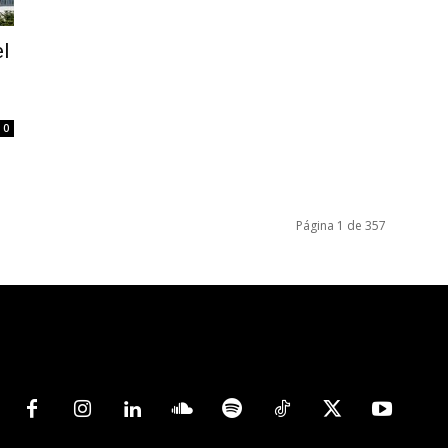
el
0
Página 1 de 357