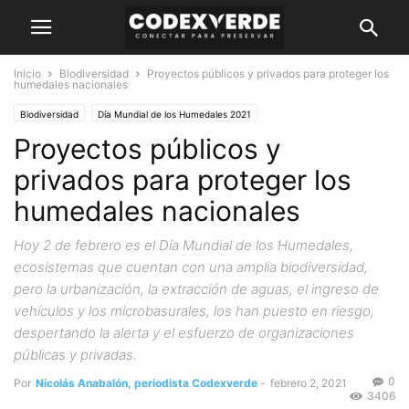
Inicio
Biodiversidad
Proyectos públicos y privados para proteger los
humedales nacionales
Biodiversidad
Día Mundial de los Humedales 2021
Proyectos públicos y
privados para proteger los
humedales nacionales
Hoy 2 de febrero es el Día Mundial de los Humedales,
ecosistemas que cuentan con una amplia biodiversidad,
pero la urbanización, la extracción de aguas, el ingreso de
vehículos y los microbasurales, los han puesto en riesgo,
despertando la alerta y el esfuerzo de organizaciones
públicas y privadas.
0
Por
Nicolás Anabalón, periodista Codexverde
-
febrero 2, 2021
3406