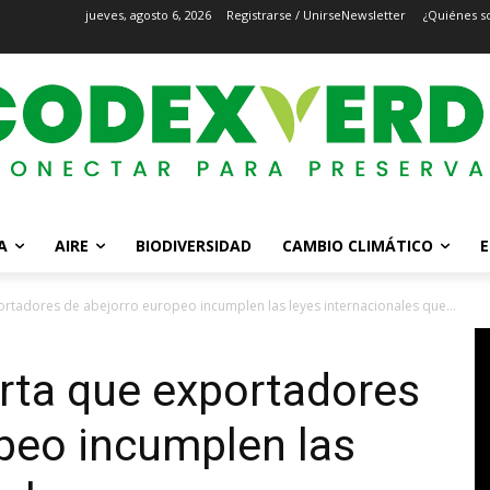
jueves, agosto 6, 2026
Registrarse / Unirse
Newsletter
¿Quiénes s
A
AIRE
BIODIVERSIDAD
CAMBIO CLIMÁTICO
E
portadores de abejorro europeo incumplen las leyes internacionales que...
erta que exportadores
peo incumplen las