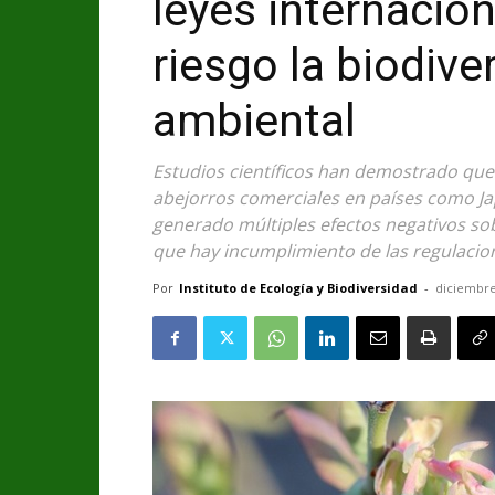
leyes internacio
riesgo la biodive
ambiental
Estudios científicos han demostrado que 
abejorros comerciales en países como Japo
generado múltiples efectos negativos sob
que hay incumplimiento de las regulacion
Por
Instituto de Ecología y Biodiversidad
-
diciembre