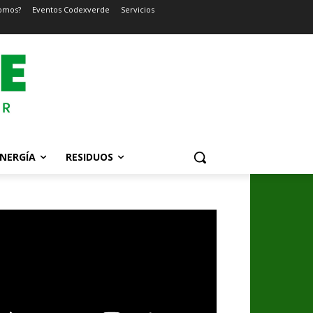
omos?
Eventos Codexverde
Servicios
NERGÍA
RESIDUOS