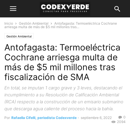
Inicio
Gestión Ambiental
Antofagasta: Termoeléctrica Cochrane
arriesga multa de más de $5 mil millones tras...
Gestión Ambiental
Antofagasta: Termoeléctrica
Cochrane arriesga multa de
más de $5 mil millones tras
fiscalización de SMA
En total, se imputan 1 cargo grave y 3 leves, destacando el
incumplimiento a su Resolución de Calificación Ambiental
(RCA) respecto a la construcción de un emisario submarino
que descarga agua caliente del proceso hacia la bahía.
0
Por
Rafaella Cifelli, periodista Codexverde
-
septiembre 6, 2022
2094