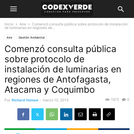
Inicio
Aire
Comenzó consulta pública sobre protocolo de instalación
de luminarias en regiones de...
Aire
Gestión Ambiental
Comenzó consulta pública
sobre protocolo de
instalación de luminarias en
regiones de Antofagasta,
Atacama y Coquimbo
1975
0
Por
Richard Honour
-
marzo 10, 2015