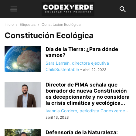
Inicio
Etiquetas
Constitución Ecológica
Constitución Ecológica
Día de la Tierra: ¿Para dónde
vamos?
Sara Larraín, directora ejecutiva
ChileSustentable
-
abril 22, 2023
Director de FIMA señala que
borrador de nueva Constitución
es decepcionante y no considera
la crisis climática y ecológica...
Ivannia Cordero, periodista Codexverde
-
abril 13, 2023
Defensoría de la Naturaleza: