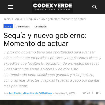
Inicio
Agua
Sequía y nuevo gobierno: Momento de actuar
Agua
Columnistas
Desalación
Sequía y nuevo gobierno:
Momento de actuar
El próximo gobierno tiene una oportunidad para avanzar
adecuadamente en políticas públicas y regulaciones claras y
expeditas que faciliten la realización de proyectos de reúso
y desalación de aguas salobres y de mar. Esto
contemplando tanto soluciones grandes y a largo plazo,
como las más directas y rápidas llevadas a cabo por plantas
más pequeñas.
2515
0
Por
Ivo Radic, director de VIGAflow
-
febrero 3, 2022