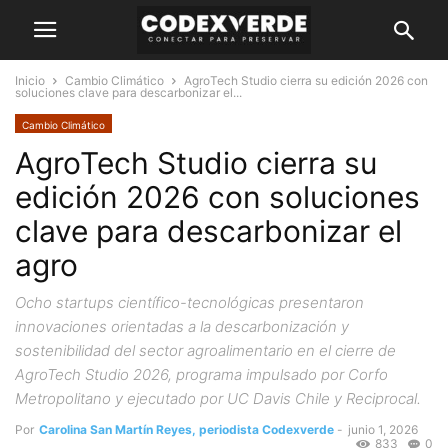
Inicio
Cambio Climático
AgroTech Studio cierra su edición 2026 con
soluciones clave para descarbonizar el...
Cambio Climático
AgroTech Studio cierra su
edición 2026 con soluciones
clave para descarbonizar el
agro
Ocho startups científico-tecnológicas presentaron
innovaciones orientadas a la descarbonización y
sostenibilidad del sector agroalimentario en el cierre de
AgroTech Studio 2026, programa impulsado por Corfo
Metropolitano y ejecutado por UC Davis Chile y Reciprocal.
Por
Carolina San Martín Reyes, periodista Codexverde
-
junio 1, 2026
833
0