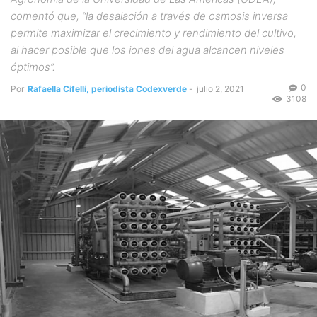
comentó que, “la desalación a través de osmosis inversa
permite maximizar el crecimiento y rendimiento del cultivo,
al hacer posible que los iones del agua alcancen niveles
óptimos”.
0
Por
Rafaella Cifelli, periodista Codexverde
-
julio 2, 2021
3108