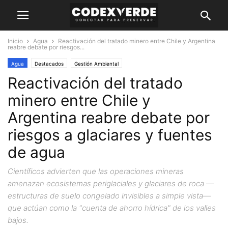
Inicio
Agua
Reactivación del tratado minero entre Chile y Argentina
reabre debate por riesgos...
Agua
Destacados
Gestión Ambiental
Reactivación del tratado
minero entre Chile y
Argentina reabre debate por
riesgos a glaciares y fuentes
de agua
Científicos advierten que las operaciones mineras
amenazan ecosistemas periglaciales y glaciares de roca —
estructuras de suelo congelado invisibles a simple vista—
que actúan como la "cuenta de ahorro hídrica" de los valles
bajos.