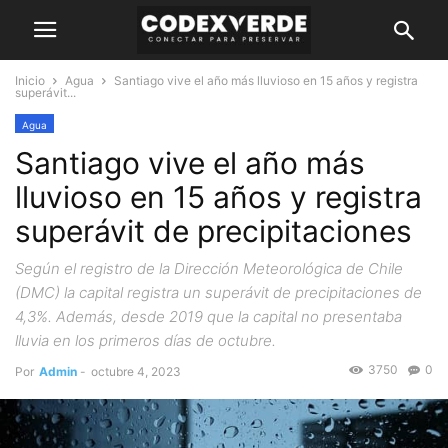
Inicio
Agua
Santiago vive el año más lluvioso en 15 años y registra
superávit...
Agua
Santiago vive el año más
lluvioso en 15 años y registra
superávit de precipitaciones
Según el registro de la Dirección Meteorológica de Chile
(DMC) la capital registra un superávit de precipitaciones de
4,3%. Además, desde 2019 que la capital no presentaba
lluvia en los primeros días de octubre.
3750
0
Por
Admin
-
octubre 4, 2023