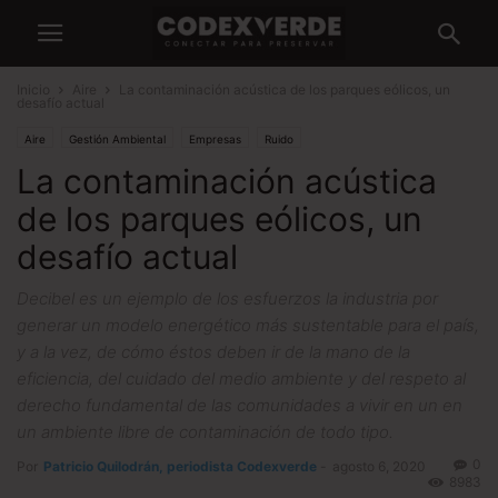
Inicio
Aire
La contaminación acústica de los parques eólicos, un
desafío actual
Aire
Gestión Ambiental
Empresas
Ruido
La contaminación acústica
de los parques eólicos, un
desafío actual
Decibel es un ejemplo de los esfuerzos la industria por
generar un modelo energético más sustentable para el país,
y a la vez, de cómo éstos deben ir de la mano de la
eficiencia, del cuidado del medio ambiente y del respeto al
derecho fundamental de las comunidades a vivir en un en
un ambiente libre de contaminación de todo tipo.
0
Por
Patricio Quilodrán, periodista Codexverde
-
agosto 6, 2020
8983