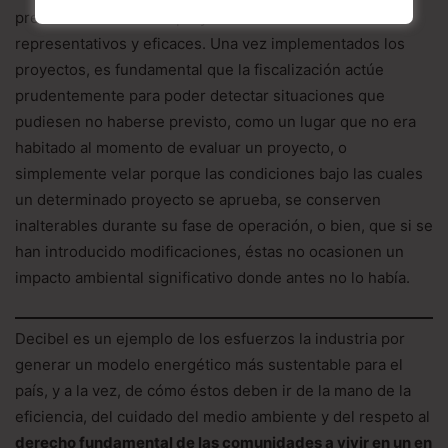
predictivos de nuevos proyectos sean realmente
representativos y eficaces. Una vez implementados los
proyectos, es fundamental que la fiscalización actúe
prudentemente para poder detectar situaciones que
pudiesen no haberse previsto, como un lugar que no era
habitado al momento de evaluar un proyecto, o
simplemente velar porque las condiciones bajo las cuales
un determinado proyecto se aprueba, se conserven
inalterables durante su fase de operación, o bien, que si se
han introducido modificaciones, éstas no ocasionen un
impacto ambiental significativo donde antes no lo había.
Decibel es un ejemplo de los esfuerzos la industria por
generar un modelo energético más sustentable para el
país, y a la vez, de cómo éstos deben ir de la mano de la
eficiencia, del cuidado del medio ambiente y del respeto al
derecho fundamental de las comunidades a vivir en un en