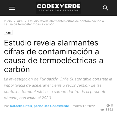
Inicio
Aire
Estudio revela alarmantes cifras de contaminación a
causa de termoeléctricas a carbón
Aire
Estudio revela alarmantes
cifras de contaminación a
causa de termoeléctricas a
carbón
La investigación de Fundación Chile Sustentable constata la
importancia de acelerar el cierre o reconversión de las
centrales termoeléctricas a carbón dentro de la presente
década, con límite al 2030.
0
Por
Rafaella Cifelli, periodista Codexverde
-
marzo 17, 2022
3862