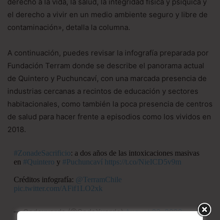
derecho a la vida, la salud, la integridad física y psíquica y
el derecho a vivir en un medio ambiente seguro y libre de
contaminación», detalla la columna.
A continuación, puedes revisar la infografía preparada por
Fundación Terram donde se describe el panorama actual
de Quintero y Puchuncaví, con una marcada presencia de
industrias cercanas a recintos de educación y sectores
habitacionales, como también la poca presencia de centros
de salud para hacer frente a episodios como los vividos en
2018.
#ZonadeSacrificio
: a dos años de las intoxicaciones masivas
en
#Quintero
y
#Puchuncaví
https://t.co/NieICD5v9m
Créditos infografía:
@TerramChile
pic.twitter.com/AFif1LO2xk
— Codexverde (@CodeXverde)
August 22, 2020