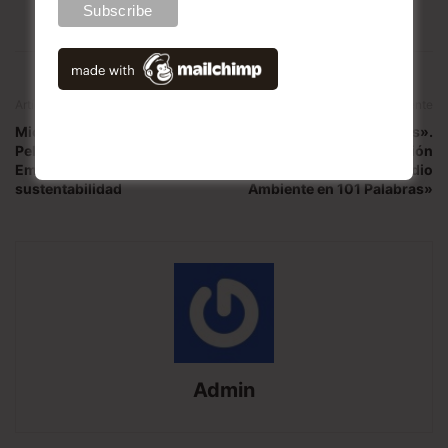
Artículo anterior
Artículo siguiente
Microempresas turísticas de
«Los mejores cuentos».
Pelluhue, Chanco y
Codexverde lanza edición
Empedrado apuestan por la
especial de «Medio
sustentabilidad
Ambiente en 101 Palabras»
Admin