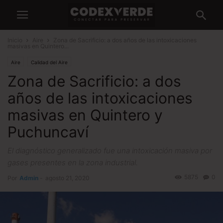
Inicio
Aire
Zona de Sacrificio: a dos años de las intoxicaciones
masivas en Quintero...
Aire
Calidad del Aire
Zona de Sacrificio: a dos
años de las intoxicaciones
masivas en Quintero y
Puchuncaví
El diagnóstico generalizado fue una intoxicación masiva por
gases presentes en la zona industrial.
5875
0
Por
Admin
-
agosto 21, 2020