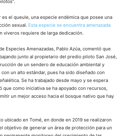
ilotos”.
ar es el queule, una especie endémica que posee una
cción sexual.
Esta especie se encuentra amenazada
 viveros requiere de larga dedicación.
ón de Especies Amenazadas, Pablo Azúa, comentó que
ajando junto al propietario del predio piloto San José,
trucción de un sendero de educación ambiental y
 con un alto estándar, pues ha sido diseñado con
señalética. Se ha trabajado desde mayo y se espera
gó que como iniciativa se ha apoyado con recursos,
rmitir un mejor acceso hacia el bosque nativo que hay
to ubicado en Tomé, en donde en 2019 se realizaron
el objetivo de generar un área de protección para un
en permanente monitoreo del crecimiento de las