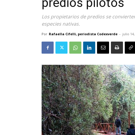
predios pilotos
Los propietarios de predios se convierte
especies nativas.
Por
Rafaella Cifelli, periodista Codexverde
-
julio 14