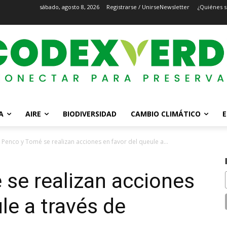
sábado, agosto 8, 2026
Registrarse / Unirse
Newsletter
¿Quiénes 
A
AIRE
BIODIVERSIDAD
CAMBIO CLIMÁTICO
E
 Penco y Tomé se realizan acciones en favor del queule a...
se realizan acciones
le a través de