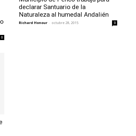
declarar Santuario de la
Naturaleza al humedal Andalién
zo
Richard Honour
-
octubre 28, 2015
0
0
e