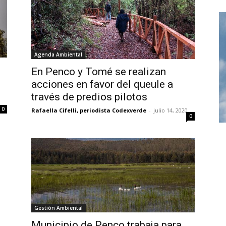
Agenda Ambiental
En Penco y Tomé se realizan
acciones en favor del queule a
través de predios pilotos
0
Rafaella Cifelli, periodista Codexverde
-
julio 14, 2020
0
Gestión Ambiental
Municipio de Penco trabaja para