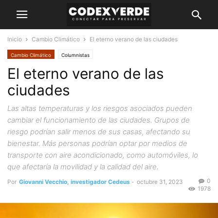
Inicio
Cambio Climático
El eterno verano de las ciudades
Cambio Climático
Columnistas
El eterno verano de las
ciudades
Las altas temperaturas y los riesgos asociados pueden
cambiar el funcionamiento de las ciudades. Grupos de
riesgo podrían salir menos de sus casas, afectando su
bienestar. Más personas podrían optar por medios de
transporte con aire acondicionado, como automóviles, lo
que afectaría la movilidad y la calidad del aire.
0
Por
Giovanni Vecchio, investigador Cedeus
-
octubre 31, 2023
1978