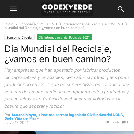
Inicio
Economía Circular
Día Internacional del Reciclaje 2021
Día
Mundial del Reciclaje, ¿vamos en buen camino?
Economía Circular
Día Internacional del Reciclaje 2021
Día Mundial del Reciclaje,
¿vamos en buen camino?
Hay empresas que han apostado por fabricar productos
biodegradables y reciclables, pero aún hay otras que siguen
produciendo envases que no son reutilizables. También hay
consumidores que continúan comprando estos productos y
para muchos es más fácil desechar sus envoltorios en la
basura que separar y reciclar.
Por
Susana Mayer, directora carrera Ingeniería Civil Industrial UDLA,
Sede Viña del Mar
-
1774
0
mayo 17, 2021