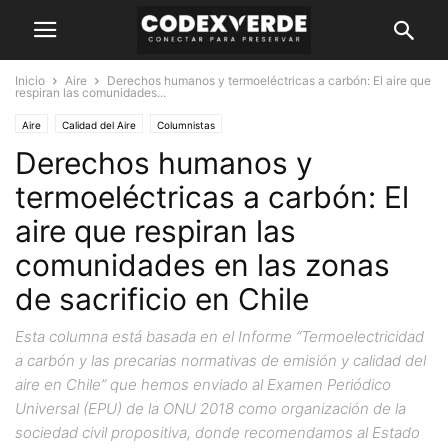
Inicio
Aire
Derechos humanos y termoeléctricas a carbón: El aire que
respiran las comunidades...
Aire
Calidad del Aire
Columnistas
Derechos humanos y
termoeléctricas a carbón: El
aire que respiran las
comunidades en las zonas
de sacrificio en Chile
Esta columna está basada en el Informe “Termoelectricidad
a carbón y las precarias normativas de emisión y calidad del
aire en Chile” que hemos enviado al Examen Periódico
Universal (EPU) de la ONU 2018 como organización de la
sociedad civil propositiva, donde recomendamos al Estado