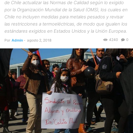
de Chile actualizar las Normas de Calidad según lo exigido
por la Organización Mundial de la Salud (OMS), los cuales en
Chile no incluyen medidas para metales pesados y revisar
las restricciones a termoeléctricas, de modo que igualen los
estándares exigidos en Estados Unidos y la Unión Europea.
4240
0
Por
Admin
-
agosto 2, 2018