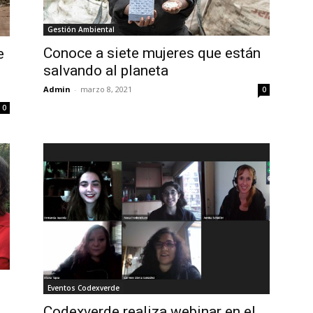
Gestión Ambiental
Conoce a siete mujeres que están
e
salvando al planeta
Admin
-
marzo 8, 2021
0
0
Eventos Codexverde
Codexverde realiza webinar en el