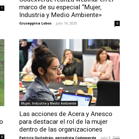
marco de su especial “Mujer,
1
Industria y Medio Ambiente»
Giuseppina Lobos
-
julio 16, 2020
0
Mujer, Industria y Medio Ambiente
Las acciones de Acera y Anesco
co
para destacar el rol de la mujer
dentro de las organizaciones
0
Patricio Quilodrán, periodista Codexverde
-
julio 9, 2020