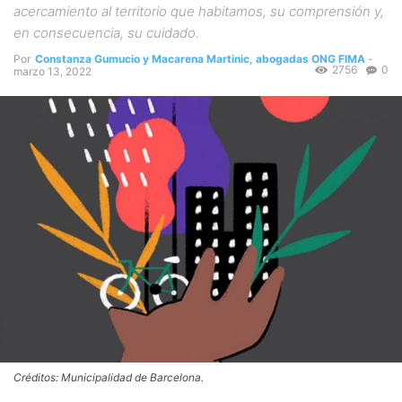
acercamiento al territorio que habitamos, su comprensión y,
en consecuencia, su cuidado.
Por
Constanza Gumucio y Macarena Martinic, abogadas ONG FIMA
-
2756
0
marzo 13, 2022
Créditos: Municipalidad de Barcelona.