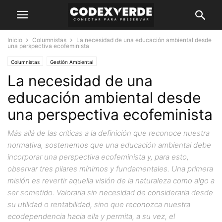
Inicio
Columnistas
La necesidad de una educación ambiental desde
una perspectiva ecofeminista
Columnistas
Gestión Ambiental
La necesidad de una
educación ambiental desde
una perspectiva ecofeminista
Más allá de las críticas a la definición que reconoce nuestra
normativa, sostenemos que una educación ambiental debe
incorporar una perspectiva ecofeminista y, para esto,
observar tres pilares mínimos y fundamentales. Una primera
misión es revertir aquella visión de la naturaleza como algo a
ser sometido. Valorarla sin necesidad de considerarla desde
su utilidad o rentabilidad, sino que reconozca nuestra
ecodependencia hacia ella y permita, a su vez, el