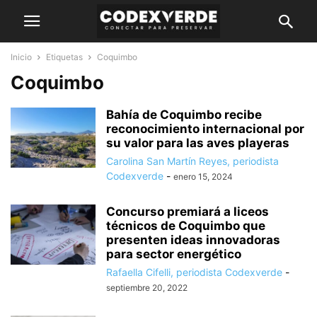
Inicio
Etiquetas
Coquimbo
Coquimbo
Bahía de Coquimbo recibe
reconocimiento internacional por
su valor para las aves playeras
Carolina San Martín Reyes, periodista
Codexverde
-
enero 15, 2024
Concurso premiará a liceos
técnicos de Coquimbo que
presenten ideas innovadoras
para sector energético
Rafaella Cifelli, periodista Codexverde
-
septiembre 20, 2022