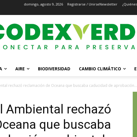
domingo, agosto 9, 2026
Registrarse / Unirse
Newsletter
¿Quiéne
A
AIRE
BIODIVERSIDAD
CAMBIO CLIMÁTICO
E
ntal rechazó reclamación de Oceana que buscaba caducidad de aprobación...
l Ambiental rechazó
Oceana que buscaba