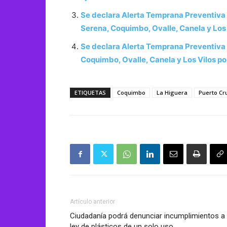
Se declara Alerta Temprana Preventiva 
Serena, Coquimbo, Ovalle, Canela y Los 
Se declara Alerta Temprana Preventiva 
Coquimbo, Ovalle, Canela y Los Vilos p
ETIQUETAS
Coquimbo
La Higuera
Puerto Cr
Artículo anterior
Ciudadanía podrá denunciar incumplimientos a 
ley de plásticos de un solo uso