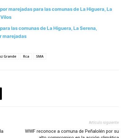
por marejadas para las comunas de La Higuera, La
Vilos
para las comunas de La Higuera, La Serena,
or marejadas
uz Grande
Rca
SMA
Artículo siguiente
la
WWF reconoce a comuna de Peñalolén por su
alto compromiso en la acción climática