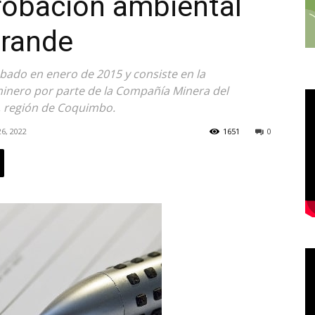
robación ambiental
Grande
bado en enero de 2015 y consiste en la
inero por parte de la Compañía Minera del
a, región de Coquimbo.
26, 2022
1651
0