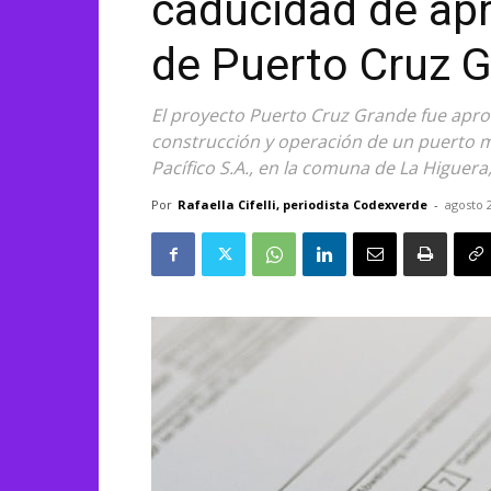
caducidad de ap
de Puerto Cruz 
El proyecto Puerto Cruz Grande fue apro
construcción y operación de un puerto m
Pacífico S.A., en la comuna de La Higuer
Por
Rafaella Cifelli, periodista Codexverde
-
agosto 