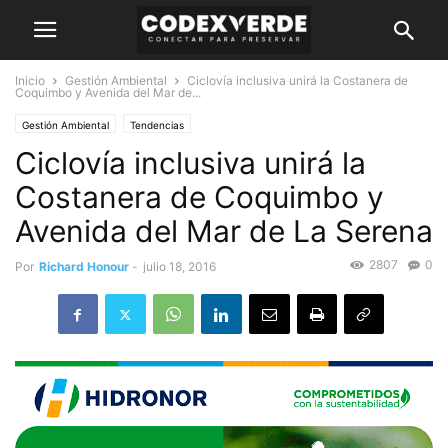
Inicio
Gestión Ambiental
Ciclovía inclusiva unirá la Costanera de
Coquimbo y Avenida del Mar de...
Gestión Ambiental
Tendencias
Ciclovía inclusiva unirá la
Costanera de Coquimbo y
Avenida del Mar de La Serena
2807
0
Por
Richard Honour
-
julio 18, 2016