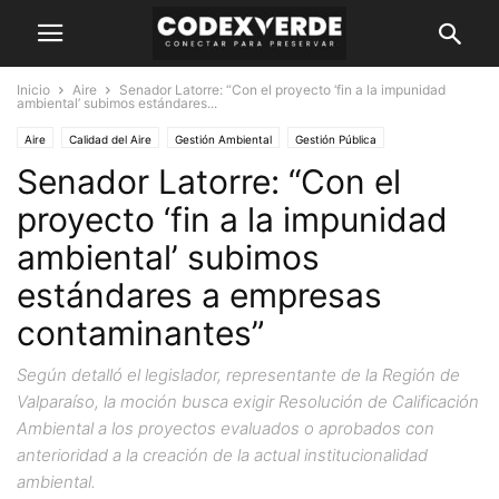
Inicio
Aire
Senador Latorre: “Con el proyecto ‘fin a la impunidad
ambiental’ subimos estándares...
Aire
Calidad del Aire
Gestión Ambiental
Gestión Pública
Senador Latorre: “Con el
proyecto ‘fin a la impunidad
ambiental’ subimos
estándares a empresas
contaminantes”
Según detalló el legislador, representante de la Región de
Valparaíso, la moción busca exigir Resolución de Calificación
Ambiental a los proyectos evaluados o aprobados con
anterioridad a la creación de la actual institucionalidad
ambiental.