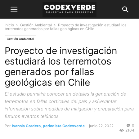
Inicio
Gestión Ambiental
Proyecto de investigación estudiará los
terremotos generados por fallas geológicas en Chile
Gestión Ambiental
Proyecto de investigación
estudiará los terremotos
generados por fallas
geológicas en Chile
El estudio permitirá conocer en detalles la generación de
terremotos en fallas corticales del país y así levantar
información sobre medidas de mitigación y preparación para
futuros eventos telúricos.
0
Por
Ivannia Cordero, periodista Codexverde
-
junio 22, 2022
2104