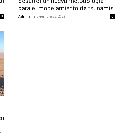
al
desarrollan nueva metodología
para el modelamiento de tsunamis
0
Admin
-
noviembre 22, 2022
0
en