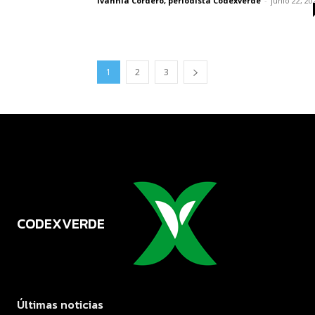
Ivannia Cordero, periodista Codexverde
-
junio 22, 20
1
2
3
CODEXVERDE
VERDE
Últimas noticias