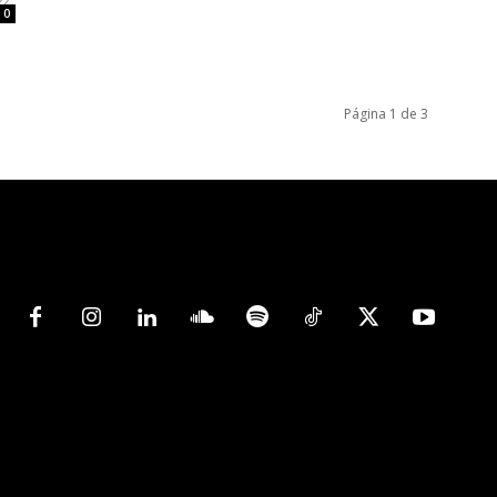
22
0
Página 1 de 3