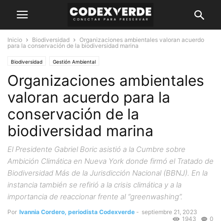
Inicio
Biodiversidad
Organizaciones ambientales valoran acuerdo
para la conservación de la biodiversidad marina
Biodiversidad
Gestión Ambiental
Organizaciones ambientales
valoran acuerdo para la
conservación de la
biodiversidad marina
El Presidente Gabriel Boric asistió a la Cumbre sobre
Ambición Climática en Nueva York donde firmó el Tratado de
Biodiversidad Más de la Jurisdicción Nacional (BBNJ). En la
instancia también se refirió a la crisis climática y a la
importancia de reaccionar frente al “greenwashing”.
Por
Ivannia Cordero, periodista Codexverde
-
septiembre 21, 2023
1943
0