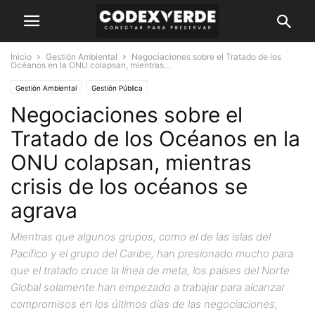
Inicio
Gestión Ambiental
Negociaciones sobre el Tratado de los
Océanos en la ONU colapsan, mientras...
Gestión Ambiental
Gestión Pública
Negociaciones sobre el
Tratado de los Océanos en la
ONU colapsan, mientras
crisis de los océanos se
agrava
Mientras que algunos grupos, como el de las islas del
Pacífico y el grupo del Caribe, han presionado mucho para
que el tratado cruce la línea de meta, los países del Norte
Global solamente han empezado a trabajar para alcanzar
compromisos en los últimos días de las negociaciones,