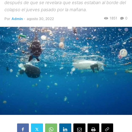
después de que se revelara que estas estaban al borde del
colapso el jueves pasado por la mañana.
1851
0
Por
Admin
-
agosto 30, 2022