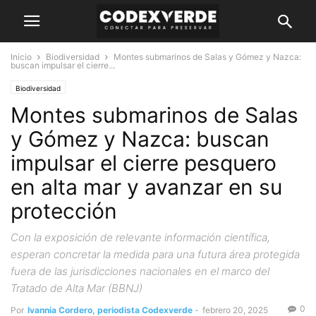
Inicio
Biodiversidad
Montes submarinos de Salas y Gómez y Nazca:
buscan impulsar el cierre...
Biodiversidad
Montes submarinos de Salas
y Gómez y Nazca: buscan
impulsar el cierre pesquero
en alta mar y avanzar en su
protección
Con la exposición de relevante información científica,
esperan concretar la medida para una futura área protegida
fuera de las jurisdicciones nacionales en el marco del
Tratado de Alta Mar (BBNJ)
0
Por
Ivannia Cordero, periodista Codexverde
-
febrero 20, 2025