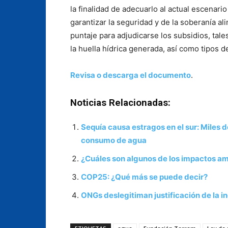
la finalidad de adecuarlo al actual escenario
garantizar la seguridad y de la soberanía al
puntaje para adjudicarse los subsidios, tales
la huella hídrica generada, así como tipos 
Revisa o descarga el documento
.
Noticias Relacionadas:
Sequía causa estragos en el sur: Miles
consumo de agua
¿Cuáles son algunos de los impactos a
COP25: ¿Qué más se puede decir?
ONGs deslegitiman justificación de la i