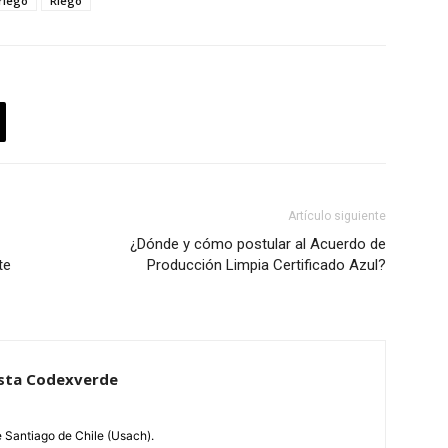
riego
Riego
Artículo siguiente
¿Dónde y cómo postular al Acuerdo de
te
Producción Limpia Certificado Azul?
dista Codexverde
e Santiago de Chile (Usach).