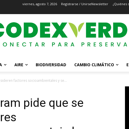
viernes, agosto 7, 2026
Registrarse / Unirse
Newsletter
¿Quiénes 
A
AIRE
BIODIVERSIDAD
CAMBIO CLIMÁTICO
E
sideren factores socioambientales y se...
rram pide que se
res