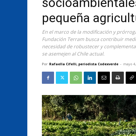
socioambientales
pequeña agricult
En el marco de la modificación y prórrog
Fundación Terram busca contribuir medi
necesidad de robustecer y complementar 
se asemejen al Chile actual.
Por
Rafaella Cifelli, periodista Codexverde
-
mayo 4,