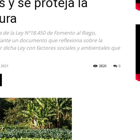
 y se proteja la
ura
a de la Ley Nº18.450 de Fomento al Riego,
ante un documento que reflexiona sobre la
dicha Ley con factores sociales y ambientales que
 2021
2820
0