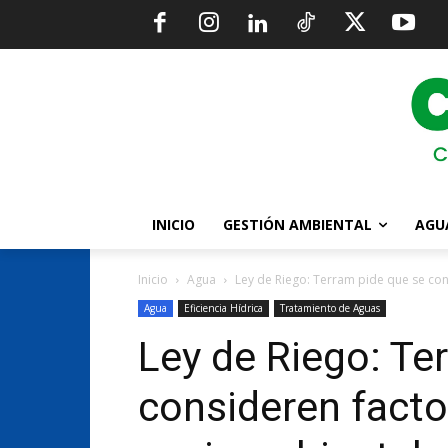
INICIO
GESTIÓN AMBIENTAL
AGU
Inicio
Agua
Ley de Riego: Terram pide que se con
Agua
Eficiencia Hídrica
Tratamiento de Aguas
Ley de Riego: Te
consideren facto