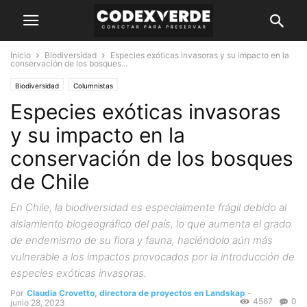
Inicio
Biodiversidad
Especies exóticas invasoras y su impacto en la
conservación de los bosques...
Biodiversidad
Columnistas
Especies exóticas invasoras
y su impacto en la
conservación de los bosques
de Chile
En Chile, la biodiversidad es especialmente frágil debido al
aislamiento biogeográfico del país, lo que aumenta el grado
de endemismo de su flora y fauna, haciéndolo aún más
vulnerable a los impactos provocados por la introducción de
especies exóticas invasoras.
Por
Claudia Crovetto, directora de proyectos en Landskap
-
4567
0
junio 28, 2023