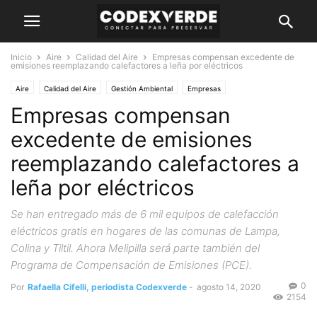
Inicio
Aire
Calidad del Aire
Empresas compensan excedente de
emisiones reemplazando calefactores a leña por eléctricos
Aire
Calidad del Aire
Gestión Ambiental
Empresas
Empresas compensan
excedente de emisiones
reemplazando calefactores a
leña por eléctricos
Se han entregado más de 6 mil equipos de calefacción
eléctricos gratis en hogares de las comunas de Lampa,
Colina y Tiltil. Ahora Melipilla será parte también del
Programa de Compensación de Emisiones (PCE).
0
Por
Rafaella Cifelli, periodista Codexverde
-
agosto 14, 2020
2154