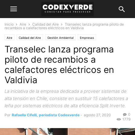
Inicio
Aire
Calidad del Aire
Transelec lanza programa piloto de
recambios a calefactores eléctricos en Valdivia
Aire
Calidad del Aire
Gestión Ambiental
Empresas
Transelec lanza programa
piloto de recambios a
calefactores eléctricos en
Valdivia
La iniciativa de la empresa dedicada a proveer sistemas de
alta tensión en Chile, consiste en sustituir 15 calefactores a
leña por sistemas eléctricos de alta eficiencia Split Inverte.
0
Por
Rafaella Cifelli, periodista Codexverde
-
agosto 27, 2020
1779