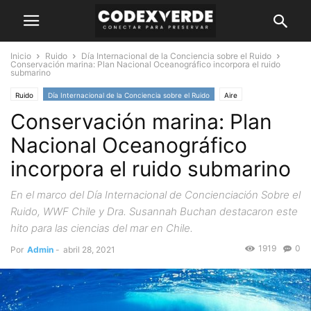
Inicio
Ruido
Día Internacional de la Conciencia sobre el Ruido
Conservación marina: Plan Nacional Oceanográfico incorpora el ruido
submarino
Ruido
Día Internacional de la Conciencia sobre el Ruido
Aire
Conservación marina: Plan
Nacional Oceanográfico
incorpora el ruido submarino
En el marco del Día Internacional de Concienciación Sobre el
Ruido, WWF Chile y Dra. Susannah Buchan destacaron este
hito para las ciencias del mar en Chile.
1919
0
Por
Admin
-
abril 28, 2021