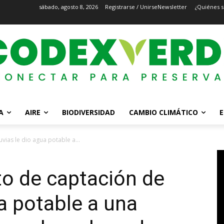
sábado, agosto 8, 2026
Registrarse / Unirse
Newsletter
¿Quiénes 
A
AIRE
BIODIVERSIDAD
CAMBIO CLIMÁTICO
E
ias le dio agua potable a...
o de captación de
ua potable a una