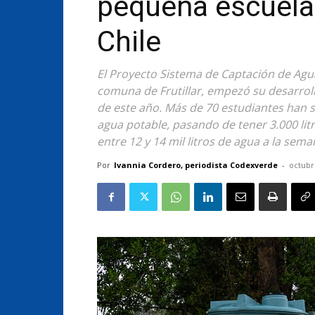
pequeña escuela 
Chile
El Proyecto Sistema de Captación de Aguas
comuna de Frutillar, empezó su desarrol
de este año. Más de 70 estudiantes han s
agua potable, pasando de tener 3.000 lit
entre 12 y 14 mil litros de agua a la sema
Por
Ivannia Cordero, periodista Codexverde
-
octubr