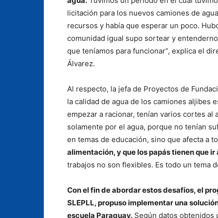
agua.
Tuvimos un periodo en el cual tuvimo
licitación para los nuevos camiones de agu
recursos y había que esperar un poco. Hub
comunidad igual supo sortear y entendernos
que teníamos para funcionar”, explica el dir
Álvarez.
Al respecto, la jefa de Proyectos de Funda
la calidad de agua de los camiones aljibes 
empezar a racionar, tenían varios cortes al 
solamente por el agua, porque no tenían suf
en temas de educación, sino que afecta a tod
alimentación, y que los papás tienen que ir 
trabajos no son flexibles. Es todo un tema d
Con el fin de abordar estos desafíos, el p
SLEPLL, propuso implementar una solución d
escuela Paraguay.
Según datos obtenidos d