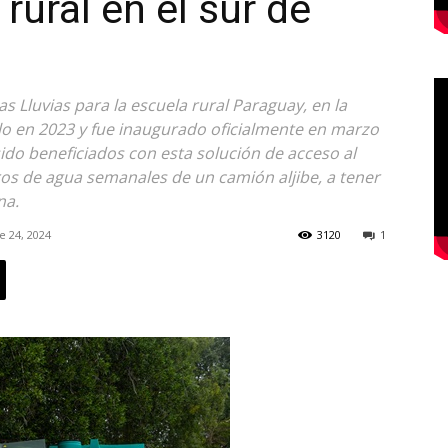
rural en el sur de
 Lluvias para la escuela rural Paraguay, en la
lo en 2023 y fue inaugurado oficialmente en marzo
ido beneficiados con esta solución de acceso al
ros de agua semanales de un camión aljibe, a tener
na.
e 24, 2024
3120
1