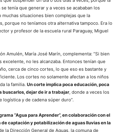
s que suspender un día o dos días a veces, porque la
a se tenía que generar y a veces se acababan los
o muchas situaciones bien complejas que la
, porque no teníamos otra alternativa tampoco. Era lo
ector y profesor de la escuela rural Paraguay, Miguel
ción Amulén, María José Marín, complementa: “Si bien
es excelente, no les alcanzaba. Entonces tenían que
año, cerca de cinco cortes, lo que eso es bastante y
iciente. Los cortes no solamente afectan a los niños
a la familia.
Un corte implica poca educación, poca
a buscarlos, dejar de ir a trabajar
, donde a veces los
e logística y de cadena súper duro”.
rograma “Agua para Aprender”, en colaboración con el
e captación y potabilización de aguas lluvias en la
e la Dirección General de Aguas, la comuna de