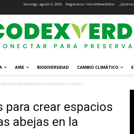
domingo, agosto 9, 2026
Registrarse / Unirse
Newsletter
¿Quiéne
A
AIRE
BIODIVERSIDAD
CAMBIO CLIMÁTICO
E
 espacios amigables para las abejas en la ciudad
s para crear espacios
as abejas en la