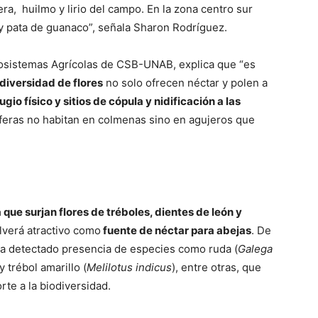
ra, huilmo y lirio del campo. En la zona centro sur
la y pata de guanaco”, señala Sharon Rodríguez.
osistemas Agrícolas de CSB-UNAB, explica que “es
 diversidad de flores
no solo ofrecen néctar y polen a
io físico y sitios de cópula y nidificación a las
líferas no habitan en colmenas sino en agujeros que
ue surjan flores de tréboles, dientes de león y
olverá atractivo como
fuente de néctar para abejas
. De
ha detectado presencia de especies como ruda (
Galega
 y trébol amarillo (
Melilotus indicus
), entre otras, que
te a la biodiversidad.