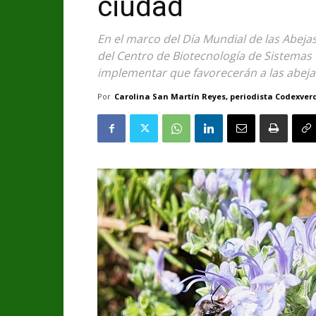
ciudad
En el marco del Día Mundial de las Abejas
del Centro de Biotecnología de Sistemas
implementar que favorecerán a las abejas 
Por
Carolina San Martín Reyes, periodista Codexver