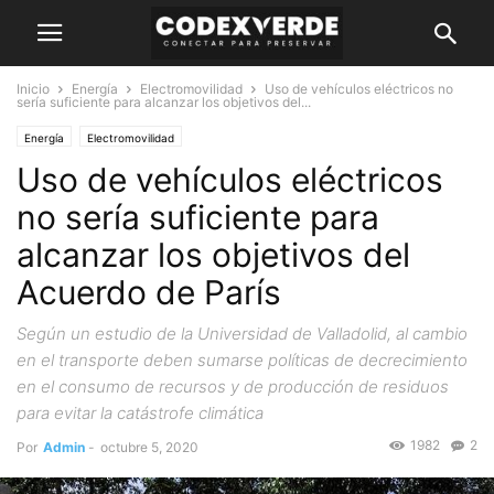
Inicio
Energía
Electromovilidad
Uso de vehículos eléctricos no
sería suficiente para alcanzar los objetivos del...
Energía
Electromovilidad
Uso de vehículos eléctricos
no sería suficiente para
alcanzar los objetivos del
Acuerdo de París
Según un estudio de la Universidad de Valladolid, al cambio
en el transporte deben sumarse políticas de decrecimiento
en el consumo de recursos y de producción de residuos
para evitar la catástrofe climática
1982
2
Por
Admin
-
octubre 5, 2020