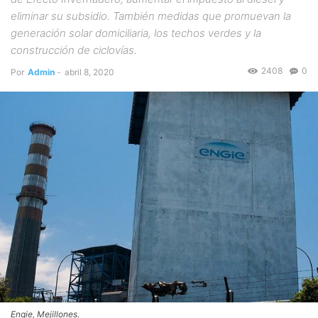
eliminar su subsidio. También medidas que promuevan la
generación solar domiciliaria, los techos verdes y la
construcción de ciclovías.
2408
0
Por
Admin
-
abril 8, 2020
Engie, Mejillones.