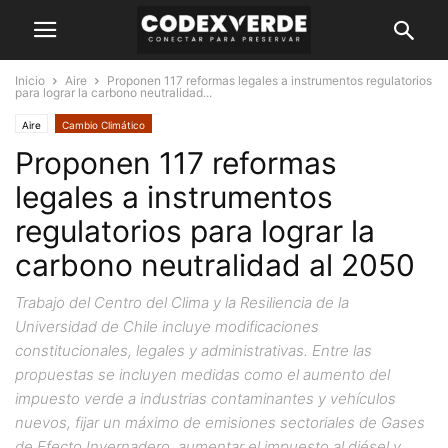
Inicio
Aire
Proponen 117 reformas legales a instrumentos regulatorios
para lograr la carbono neutralidad...
Aire
Cambio Climático
Proponen 117 reformas
legales a instrumentos
regulatorios para lograr la
carbono neutralidad al 2050
Trabajo del Centro del Clima y la Resiliencia de la
Universidad de Chile incluye modificaciones
constitucionales, legales y administrativas. Entre las
propuestas se incluyen medidas como el aumento del
impuesto verde a industrias contaminantes y vehículos
nuevos, fijar un máximo de emisiones sectoriales de Gases
de Efecto Invernadero, aumentar el impuesto al diésel y