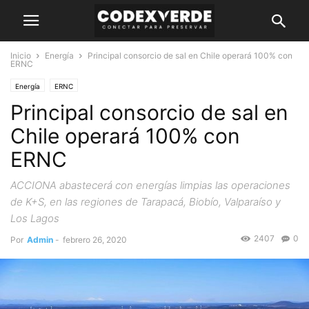
Inicio
Energía
Principal consorcio de sal en Chile operará 100% con
ERNC
Energía
ERNC
Principal consorcio de sal en
Chile operará 100% con
ERNC
ACCIONA abastecerá con energías limpias las operaciones
de K+S, en las regiones de Tarapacá, Biobío, Valparaíso y
Los Lagos
2407
0
Por
Admin
-
febrero 26, 2020