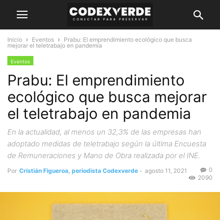
Inicio
Eventos
Prabu: El emprendimiento ecológico que busca
mejorar el teletrabajo en pandemia
Eventos
Prabu: El emprendimiento
ecológico que busca mejorar
el teletrabajo en pandemia
En la actualidad, al menos un 32,3% de las empresas han
adoptado medidas de teletrabajo según la última Encuesta
de Remuneraciones y Mano de Obra realizada por el INE.
0
Por
Cristián Figueroa, periodista Codexverde
-
agosto 11, 2021
2090