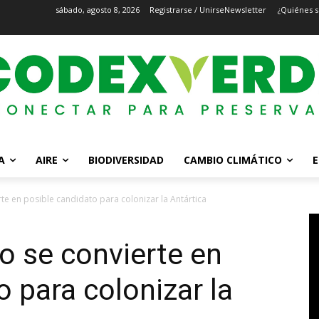
sábado, agosto 8, 2026
Registrarse / Unirse
Newsletter
¿Quiénes 
A
AIRE
BIODIVERSIDAD
CAMBIO CLIMÁTICO
E
e en posible candidato para colonizar la Antártica
 se convierte en
 para colonizar la