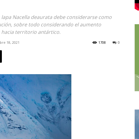
la lapa Nacella deaurata debe considerarse como
ibución, sobre todo considerando el aumento
acia territorio antártico.
re 18, 2021
1708
0