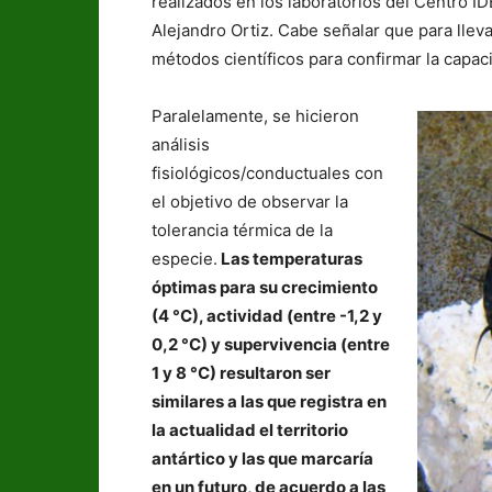
realizados en los laboratorios del Centro 
Alejandro Ortiz. Cabe señalar que para llevar
métodos científicos para confirmar la capac
Paralelamente, se hicieron
análisis
fisiológicos/conductuales con
el objetivo de observar la
tolerancia térmica de la
especie.
Las temperaturas
óptimas para su crecimiento
(4 °C), actividad (entre -1,2 y
0,2 °C) y supervivencia (entre
1 y 8 °C) resultaron ser
similares a las que registra en
la actualidad el territorio
antártico y las que marcaría
en un futuro, de acuerdo a las