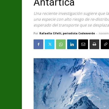
Antártica
Una reciente investigación sugiere que 
una especie con alto riesgo de re-distr
esperado del transporte que se desplaza h
Por
Rafaella Cifelli, periodista Codexverde
-
noviemb