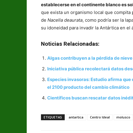
establecerse en el continente blanco es so
que exista un organismo local que compita p
de
Nacella deaurata
, como podría ser la lap
su idoneidad para invadir la Antártica en el
Noticias Relacionadas:
Algas contribuyen a la pérdida de nieve 
Iniciativa pública recolectará datos des
Especies invasoras: Estudio afirma que 
el 2100 producto del cambio climático
Científicos buscan rescatar datos inédit
ETIQUETAS
antartica
Centro Ideal
molusco