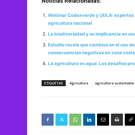
Noticias Relacionadas:
Webinar Codexverde y UDLA: expertos pr
agricultura nacional
La biodiversidad y su implicancia en un
Estudio revela que cambios en el uso d
consecuencias negativas en zona cost
La agricultura es agua: Los desafíos p
ETIQUETAS
Agricultura
agricultura sustentable