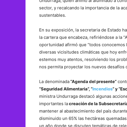
Undurraga, quien animó al alumnado a conti
sector, y recalcando la importancia de la a
sustentables.
En su exposición, la secretaria de Estado h
la cartera que encabeza, refiriéndose a la “
oportunidad afirmó que “todos conocemos la 
diversas vicisitudes climáticas que hoy enf
estemos muy atentos, resolviendo los prob
nos permita proyectar los nuevos desafíos d
La denominada
“Agenda del presente”
cont
“Seguridad Alimentaria”, “
Incendios
” y “Es
ministra Undurraga destacó algunas accion
importantes la
creación de la Subsecretarí
mantener al abastecimiento del país durante
disminuido un 65% las hectáreas quemadas e
un año donde se discuten temáticas de relev