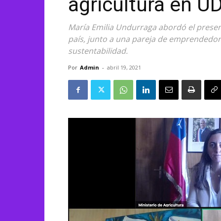
agricultura en U
María Emilia Undurraga abordó el presen
país, junto a una pareja de emprendedor
sustentabilidad.
Por
Admin
-
abril 19, 2021