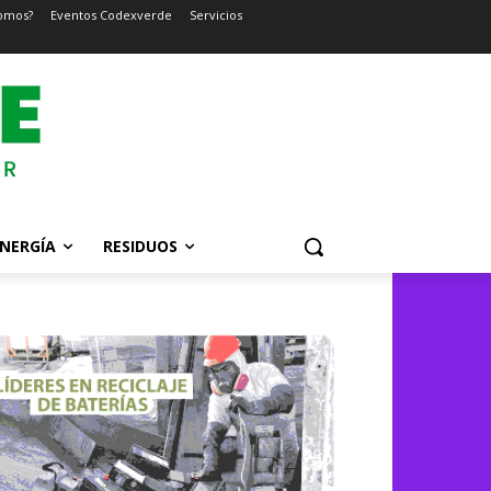
omos?
Eventos Codexverde
Servicios
NERGÍA
RESIDUOS