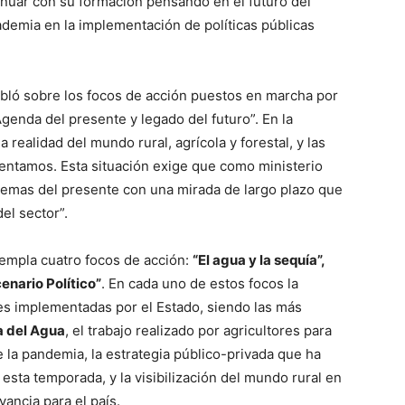
nuar con su formación pensando en el futuro del
cademia en la implementación de políticas públicas
abló sobre los focos de acción puestos en marcha por
Agenda del presente y legado del futuro”. En la
realidad del mundo rural, agrícola y forestal, y las
rentamos. Esta situación exige que como ministerio
lemas del presente con una mirada de largo plazo que
el sector”.
empla cuatro focos de acción:
“El agua y la sequía”,
cenario Político”
. En cada uno de estos focos la
es implementadas por el Estado, siendo las más
a del Agua
, el trabajo realizado por agricultores para
 la pandemia, la estrategia público-privada que ha
sta temporada, y la visibilización del mundo rural en
ancia para el país.