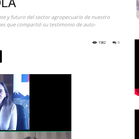
DLA
te y futuro del sector agropecuario de nuestro
es que compartió su testimonio de auto-
1582
0