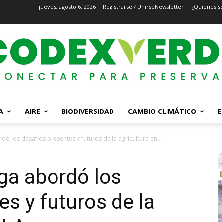
jueves, agosto 6, 2026
Registrarse / Unirse
Newsletter
¿Quiénes s
A
AIRE
BIODIVERSIDAD
CAMBIO CLIMÁTICO
E
ó los desafíos presentes y futuros de la agricultura en...
ga abordó los
es y futuros de la