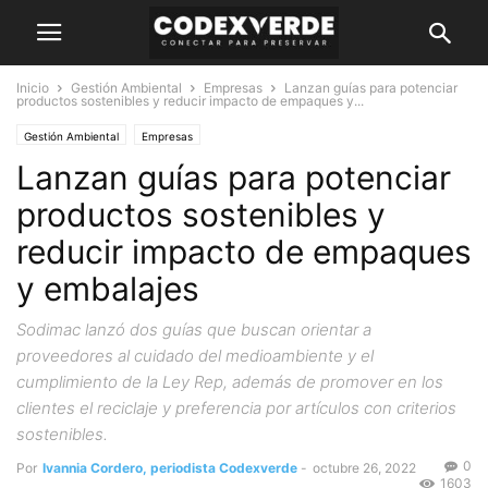
Inicio
Gestión Ambiental
Empresas
Lanzan guías para potenciar
productos sostenibles y reducir impacto de empaques y...
Gestión Ambiental
Empresas
Lanzan guías para potenciar
productos sostenibles y
reducir impacto de empaques
y embalajes
Sodimac lanzó dos guías que buscan orientar a
proveedores al cuidado del medioambiente y el
cumplimiento de la Ley Rep, además de promover en los
clientes el reciclaje y preferencia por artículos con criterios
sostenibles.
0
Por
Ivannia Cordero, periodista Codexverde
-
octubre 26, 2022
1603