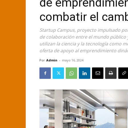
de emprendimien
combatir el camb
Startup Campus, proyecto impulsado por 
de colaboración entre el mundo público y 
utilizan la ciencia y la tecnología como m
oferta de apoyo al emprendimiento dinám
Por
Admin
-
mayo 16, 2024