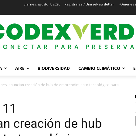
viernes, agosto 7, 2026
Registrarse / Unirse
Newsletter
¿Quiénes 
A
AIRE
BIODIVERSIDAD
CAMBIO CLIMÁTICO
E
lones: anuncian creación de hub de emprendimiento tecnológico para...
 11
an creación de hub