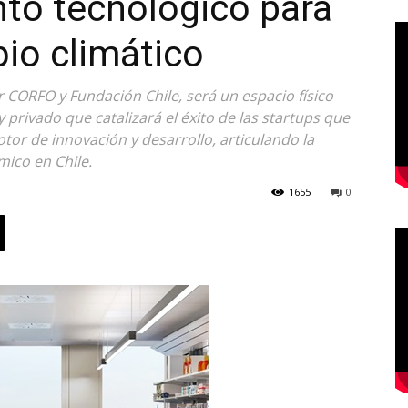
to tecnológico para
io climático
CORFO y Fundación Chile, será un espacio físico
privado que catalizará el éxito de las startups que
otor de innovación y desarrollo, articulando la
ico en Chile.
1655
0