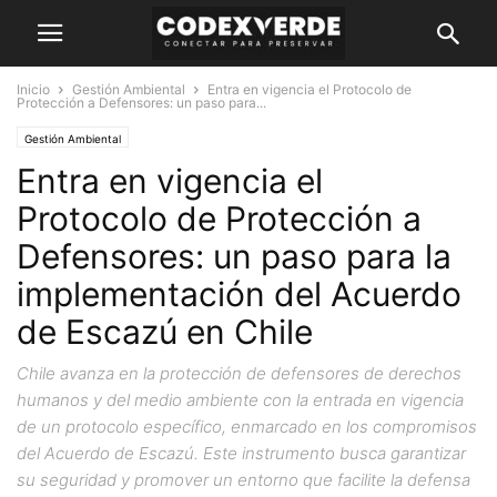
Inicio
Gestión Ambiental
Entra en vigencia el Protocolo de
Protección a Defensores: un paso para...
Gestión Ambiental
Entra en vigencia el
Protocolo de Protección a
Defensores: un paso para la
implementación del Acuerdo
de Escazú en Chile
Chile avanza en la protección de defensores de derechos
humanos y del medio ambiente con la entrada en vigencia
de un protocolo específico, enmarcado en los compromisos
del Acuerdo de Escazú. Este instrumento busca garantizar
su seguridad y promover un entorno que facilite la defensa