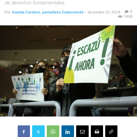
de derechos fundamentales.
0
Por
Ivannia Cordero, periodista Codexverde
-
diciembre 31, 2024
1469