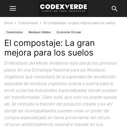
Inicio
Columnistas
El compostaje: La gran mejora para los suelos
Columnistas
Residuos Sólidos
Economía Circular
El compostaje: La gran
mejora para los suelos
El Ministerio del Medio Ambiente está dando los primeros
pasos en una Estrategia Nacional para los Residuos
Orgánicos que necesitará de la capacidad de recolección
separada de residuos orgánicos puerta a puerta para el
envío a plantas industriales especializadas donde puedan
ser transformadas. Claro está, que esto no puede quedar
allí. Se necesita la tracción del producto creado y es ahí
donde las municipalidades pueden crear un poder de
compra especializado en tierra proveniente del círculo
virtuoso ambientalmente racional e impedir en sus