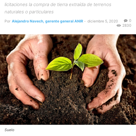
licitaciones la compra de tierra extraída de terrenos
naturales o particulares
0
Por
Alejandro Navech, gerente general ANIR
-
diciembre 5, 2020
2830
Suelo