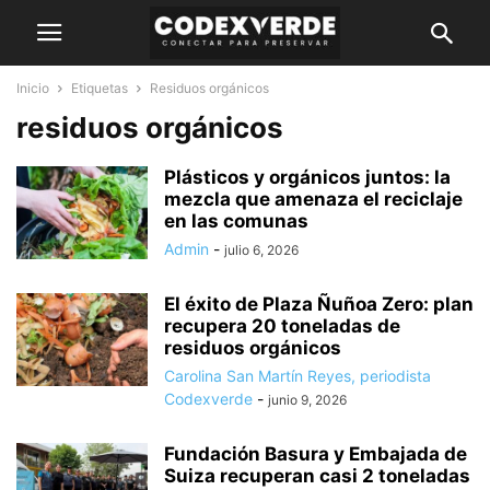
Inicio
Etiquetas
Residuos orgánicos
residuos orgánicos
Plásticos y orgánicos juntos: la
mezcla que amenaza el reciclaje
en las comunas
Admin
-
julio 6, 2026
El éxito de Plaza Ñuñoa Zero: plan
recupera 20 toneladas de
residuos orgánicos
Carolina San Martín Reyes, periodista
Codexverde
-
junio 9, 2026
Fundación Basura y Embajada de
Suiza recuperan casi 2 toneladas