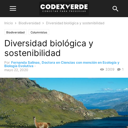
Inicio
Biodiversidad
Diversidad biológica y sostenibilidad
Biodiversidad
Columnistas
Diversidad biológica y
sostenibilidad
Por
Fernanda Salinas, Doctora en Ciencias con mención en Ecología y
Biología Evolutiva
-
3309
1
mayo 22, 2020